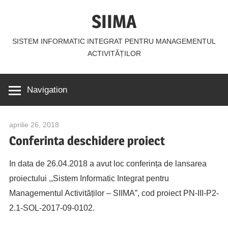
Skip
SIIMA
to
content
SISTEM INFORMATIC INTEGRAT PENTRU MANAGEMENTUL
ACTIVITĂȚILOR
Navigation
aprilie 26, 2018
alexandru.caranica@speed.pub.ro
Conferinta deschidere proiect
In data de 26.04.2018 a avut loc conferința de lansarea
proiectului ,,Sistem Informatic Integrat pentru
Managementul Activităților – SIIMA”, cod proiect PN-III-P2-
2.1-SOL-2017-09-0102.