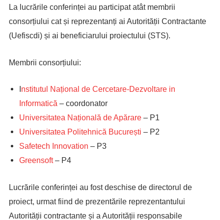
La lucrările conferinței au participat atât membrii
consorțiului cat și reprezentanți ai Autorității Contractante
(Uefiscdi) și ai beneficiarului proiectului (STS).
Membrii consorțiului:
I
nstitutul Național de Cercetare-Dezvoltare in
Informatică
– coordonator
Universitatea Națională de Apărare
– P1
Universitatea Politehnică București
– P2
Safetech Innovation
– P3
Greensoft
– P4
Lucrările conferinței au fost deschise de directorul de
proiect, urmat fiind de prezentările reprezentantului
Autorității contractante și a Autorității responsabile