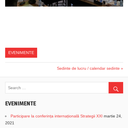
EVENIMENTE
Next
Sedinte de lucru / calendar sedinte
Navigare
Post:
în
articole
EVENIMENTE
Participare la conferința internațională Strategii XXI
martie 24,
2021