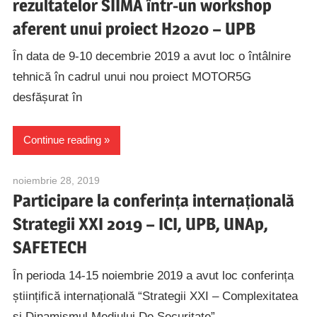
rezultatelor SIIMA într-un workshop
aferent unui proiect H2020 – UPB
În data de 9-10 decembrie 2019 a avut loc o întâlnire
tehnică în cadrul unui nou proiect MOTOR5G
desfășurat în
Continue reading
noiembrie 28, 2019
alexandru.caranica@speed.pub.ro
Participare la conferința internațională
Strategii XXI 2019 – ICI, UPB, UNAp,
SAFETECH
În perioda 14-15 noiembrie 2019 a avut loc conferința
științifică internațională “Strategii XXI – Complexitatea
şi Dinamismul Mediului De Securitate”,