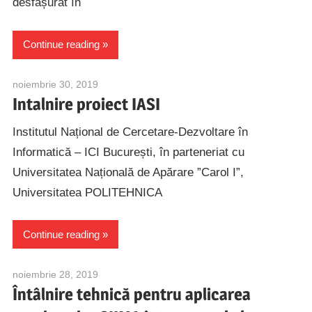
desfășurat în
Continue reading
noiembrie 30, 2019
alexandru.caranica@speed.pub.ro
Intalnire proiect IASI
Institutul Național de Cercetare-Dezvoltare în
Informatică – ICI București, în parteneriat cu
Universitatea Națională de Apărare ”Carol I”,
Universitatea POLITEHNICA
Continue reading
noiembrie 28, 2019
alexandru.caranica@speed.pub.ro
Întâlnire tehnică pentru aplicarea