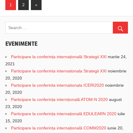
1
2
Next
»
Navigare
Posts
în
articole
EVENIMENTE
Participare la conferința internațională Strategii XXI
martie 24,
2021
Participare la conferinta internationala Strategii XXI
noiembrie
20, 2020
Participare la conferinta internationala ICERI2020
noiembrie
20, 2020
Participare la conferința internțională ATOM-N 2020
august
23, 2020
Participare la conferința internațională EDULEARN 2020
iulie
15, 2020
Participare la conferința internațională COMM2020
iunie 20,