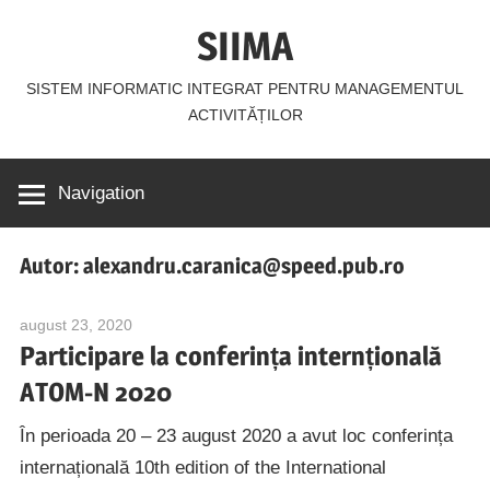
Skip
SIIMA
to
content
SISTEM INFORMATIC INTEGRAT PENTRU MANAGEMENTUL
ACTIVITĂȚILOR
Navigation
Autor:
alexandru.caranica@speed.pub.ro
august 23, 2020
alexandru.caranica@speed.pub.ro
Participare la conferința internțională
ATOM-N 2020
În perioada 20 – 23 august 2020 a avut loc conferința
internațională 10th edition of the International